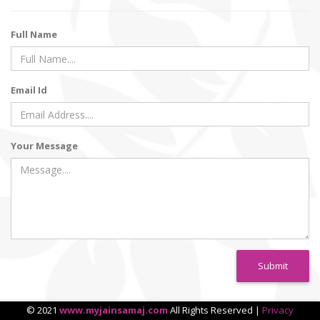
Full Name
Email Id
Your Message
Submit
© 2021
www.myjainsamaj.com
All Rights Reserved |
Privacy